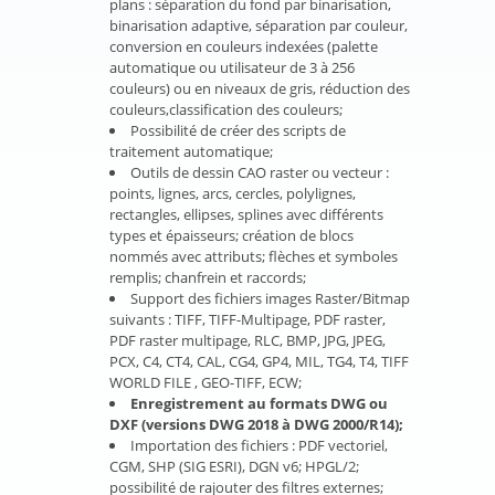
plans : séparation du fond par binarisation,
binarisation adaptive, séparation par couleur,
conversion en couleurs indexées (palette
automatique ou utilisateur de 3 à 256
couleurs) ou en niveaux de gris, réduction des
couleurs,classification des couleurs;
Possibilité de créer des scripts de
traitement automatique;
Outils de dessin CAO raster ou vecteur :
points, lignes, arcs, cercles, polylignes,
rectangles, ellipses, splines avec différents
types et épaisseurs; création de blocs
nommés avec attributs; flèches et symboles
remplis; chanfrein et raccords;
Support des fichiers images Raster/Bitmap
suivants : TIFF, TIFF-Multipage, PDF raster,
PDF raster multipage, RLC, BMP, JPG, JPEG,
PCX, C4, CT4, CAL, CG4, GP4, MIL, TG4, T4, TIFF
WORLD FILE , GEO-TIFF, ECW;
Enregistrement au formats DWG ou
DXF (versions DWG 2018 à DWG 2000/R14);
Importation des fichiers : PDF vectoriel,
CGM, SHP (SIG ESRI), DGN v6; HPGL/2;
possibilité de rajouter des filtres externes;