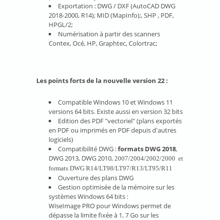
Exportation : DWG / DXF (AutoCAD DWG
2018-2000, R14); MID (MapInfo);, SHP , PDF,
HPGL/2;
Numérisation à partir des scanners
Contex, Océ, HP, Graphtec, Colortrac;
Les points forts de la nouvelle version 22 :
Compatible Windows 10 et Windows 11
versions 64 bits. Existe aussi en version 32 bits
Edition des PDF "vectoriel" (plans exportés
en PDF ou imprimés en PDF depuis d'autres
logiciels)
C
ompatibilité DWG : 
formats DWG 2018
, 
DWG 2013, DWG 2010, 
2007/2004/2002/2000  et 
formats DWG R14/LT98/LT97/R13/LT95/R11
Ouverture des plans DWG
Gestion optimisée de la mémoire sur les
systèmes Windows 64 bits :
WiseImage PRO pour Windows permet de
dépasse la limite fixée à 1, 7 Go sur les