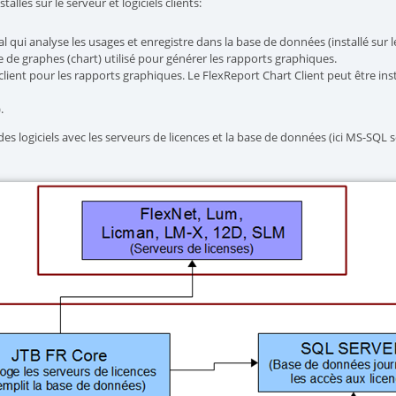
llés sur le serveur et logiciels clients:
al qui analyse les usages et enregistre dans la base de données (installé sur l
e de graphes (chart) utilisé pour générer les rapports graphiques.
l client pour les rapports graphiques. Le FlexReport Chart Client peut être in
.
 logiciels avec les serveurs de licences et la base de données (ici MS-SQL se