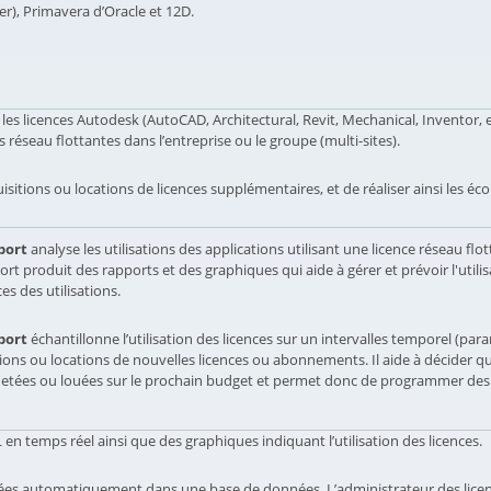
), Primavera d’Oracle et 12D.
es licences Autodesk (AutoCAD, Architectural, Revit, Mechanical, Inventor, etc
es réseau flottantes dans l’entreprise ou le groupe (multi-sites).
sitions ou locations de licences supplémentaires, et de réaliser ainsi les éco
port
analyse les utilisations des applications utilisant une licence réseau flot
rt produit des rapports et des graphiques qui aide à gérer et prévoir l'utilisa
s des utilisations.
port
échantillonne l’utilisation des licences sur un intervalles temporel (param
tions ou locations de nouvelles licences ou abonnements. Il aide à décider 
hetées ou louées sur le prochain budget et permet donc de programmer de
n temps réel ainsi que des graphiques indiquant l’utilisation des licences.
ées automatiquement dans une base de données. L’administrateur des licences 