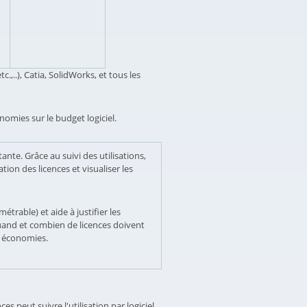
.,..), Catia, SolidWorks, et tous les
nomies sur le budget logiciel.
tante. Grâce au suivi des utilisations,
tion des licences et visualiser les
étrable) et aide à justifier les
quand et combien de licences doivent
s économies.
peut suivre l'utilisation par logiciel,