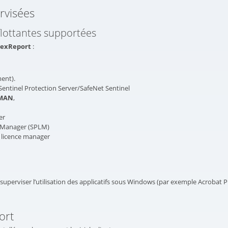
rvisées
flottantes supportées
lexReport
:
ent).
entinel Protection Server/SafeNet Sentinel
CMAN
,
er
 Manager (SPLM)
licence manager
uperviser l’utilisation des applicatifs sous Windows (par exemple Acrobat PR
ort