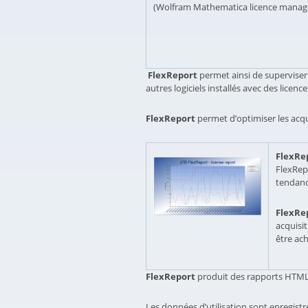
(Wolfram Mathematica licence manager
FlexReport
permet ainsi de superviser l
autres logiciels installés avec des licenc
FlexReport
permet d’optimiser les acqui
FlexRe
FlexRepo
tendance
FlexRe
acquisi
être ac
FlexReport
produit des rapports HTML e
Les données d’utilisation sont enregistr