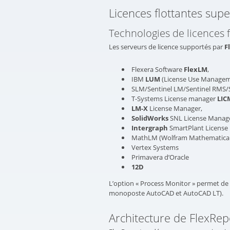
Licences flottantes supe
Technologies de licences 
Les serveurs de licence supportés par
F
Flexera Software
FlexLM
,
IBM
LUM
(License Use Managem
SLM/Sentinel LM/Sentinel RMS/S
T-Systems License manager
LI
LM-X
License Manager,
SolidWorks
SNL License Manag
Intergraph
SmartPlant License
MathLM (Wolfram Mathematica 
Vertex Systems
Primavera d’Oracle
12D
L’option « Process Monitor » permet de s
monoposte AutoCAD et AutoCAD LT).
Architecture de FlexRep